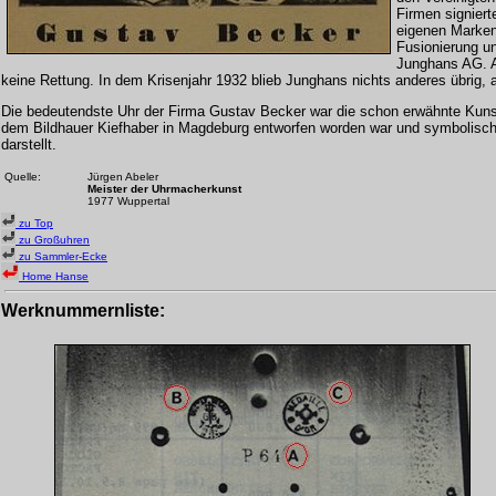
Firmen signiert
eigenen Marken
Fusionierung u
Junghans AG. A
keine Rettung. In dem Krisenjahr 1932 blieb Junghans nichts anderes übrig, al
Die bedeutendste Uhr der Firma Gustav Becker war die schon erwähnte Kun
dem Bildhauer Kiefhaber in Magdeburg entworfen worden war und symbolis
darstellt.
Quelle:
Jürgen Abeler
Meister der Uhrmacherkunst
1977 Wuppertal
zu Top
zu Großuhren
zu Sammler-Ecke
Home Hanse
Werknummernliste
: