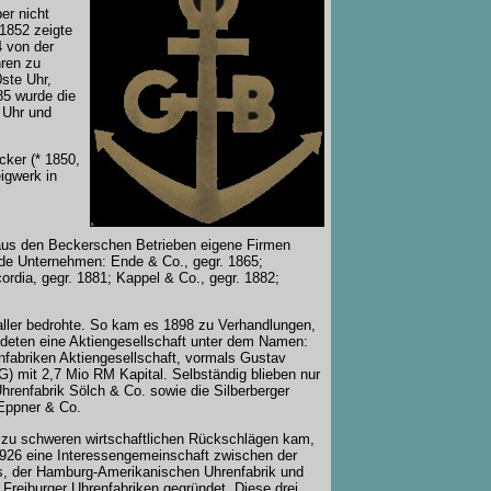
er nicht
 1852 zeigte
4 von der
hren zu
0ste Uhr,
85 wurde die
 Uhr und
ker (* 1850,
igwerk in
 aus den Beckerschen Betrieben eigene Firmen
nde Unternehmen: Ende & Co., gegr. 1865;
ordia, gegr. 1881;
Kappel & Co., gegr. 1882;
 aller bedrohte. So kam es 1898 zu Verhandlungen,
deten eine Aktiengesellschaft unter dem Namen:
nfabriken Aktiengesellschaft, vormals Gustav
) mit 2,7 Mio RM Kapital. Selbständig blieben nur
Uhrenfabrik Sölch & Co. sowie die Silberberger
 Eppner & Co.
 zu schweren wirtschaftlichen Rückschlägen kam,
926 eine Interessengemeinschaft zwischen der
, der Hamburg-Amerikanischen Uhrenfabrik und
 Freiburger Uhrenfabriken gegründet. Diese drei