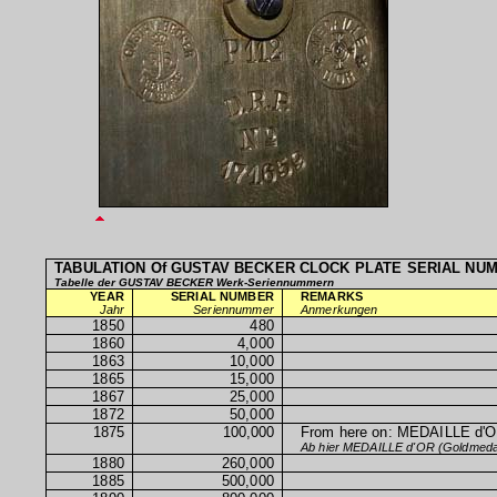
TABULATION Of
GUSTAV BECKER
CLOCK PLATE SERIAL NU
Tabelle der GUSTAV BECKER Werk-Seriennummern
YEAR
SERIAL NUMBER
REMARKS
Jahr
Seriennummer
Anmerkungen
1850
480
1860
4,000
1863
10,000
1865
15,000
1867
25,000
1872
50,000
1875
100,000
From here on: MEDAILLE
d'
Ab hier MEDAILLE
d'OR
(Goldmedai
1880
260,000
1885
500,000