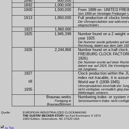
1890
800,000
1892
1,000,000
1900
1,500,000
From 1899 on: UNITED
FRE
Von 1899 an
Vereinigte Freiburger 
1913
1,850,000
Full production of clocks limi
Die Uhrenproduktion war während d
eingeschränkt.
1923
1,860,000
1925
1,945,399
Number found on a 2 weight wa
year 1925
Die Nummer wurde gefunden auf eine
Rechnung, datiert aus dem Jahr 192
1926
2,244,868
Number found on a hall clock
FREIBURG
CLOCK FACTORI
1926).
Die Nummer wurde auf einer Rechn
datiert war auf 1926. Die Vereinigt
mit Junghans.
1927
Clock production within the
J
index not tracable, it is assu
till
World war II (1939-1945)
Uhrenproduktion innerhalb der Ju
1935
nicht verfügbar, vermutlich ging 
Weltkrieges verloren.
Braunau works
Numbering index- or system n
Fertigung in
Seriennummern-Index nicht verfügb
Braunau/Böhmen
Quelle:
EUROPEAN INDUSTRIALIZED CLOCKMAKING
THE GUSTAV BECKER STOR
Y by Karl Kochmann © 1974
1983 Edition, Greensboro, NC 27420 USA
zu Top