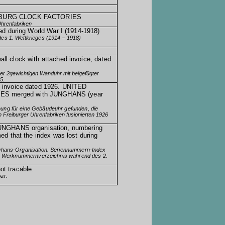
IBURG
CLOCK FACTORIES
Uhrenfabriken
ted during World War I (1914-1918)
es 1. Weltkrieges (1914 – 1918)
ll clock with attached invoice, dated
r 2gewichtigen Wanduhr mit beigefügter
5.
, invoice dated 1926. UNITED
ES merged with
JUNGHANS
(year
ung für eine Gebäudeuhr gefunden, die
en
Freiburger Uhrenfabriken fusionierten 1926
UNGHANS
organisation, numbering
med that the index was lost during
nghans-Organisation. Seriennummern-Index
das Werknummernverzeichnis während des 2.
ot tracable
.
ar.