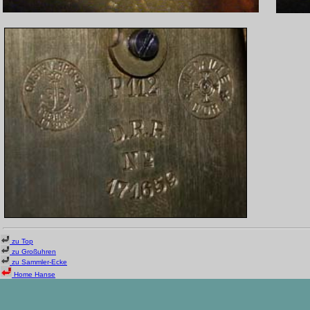
zu Top
zu Großuhren
zu Sammler-Ecke
Home Hanse