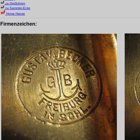
zu Großuhren
zu Sammler-Ecke
Home Hanse
Firmenzeichen
: