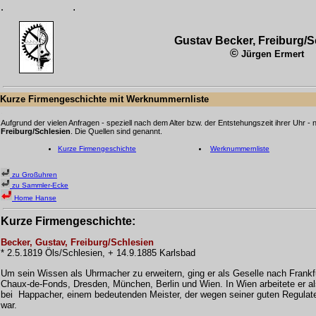
.
.
Gustav Becker, Freiburg/S
©
Jürgen Ermert
Kurze
Firmengeschichte mit Werknummernliste
.
Aufgrund der vielen Anfragen - speziell nach dem Alter bzw. der Entstehungszeit ihrer Uhr -
Freiburg/Schlesien
. Die Quellen sind genannt.
Kurze Firmengeschichte
Werknummernliste
zu Großuhren
zu Sammler-Ecke
Home Hanse
Kurze
Firmengeschichte
:
Becker, Gustav, Freiburg/Schlesien
* 2.5.1819 Öls/Schlesien, + 14.9.1885 Karlsbad
Um sein Wissen als Uhrmacher zu erweitern, ging er als G
eselle nach Frankf
Chaux-de-Fonds, Dresden, München, Berlin und Wien. In Wien arbeitete er al
bei H
appacher, einem bedeutenden Meister, der wegen seiner guten Regulat
war.