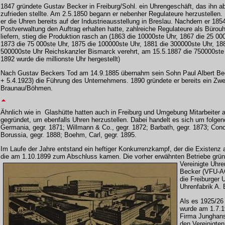
1847 gründete Gustav Becker in Freiburg/Sohl. ein Uhr
engeschäft, das ihn ab
zufrieden stellte. Am 2.5.1850 begann er nebenher Regulateure herzustellen.
er die Uhren bereits auf der Industrieausstellung in Breslau. Nachdem er 185
Postverwaltung den Auftrag erhalten hatte, zahlreiche Regulateure als Bürou
liefern, stieg die Produktion rasch an (1863 die 10000ste Uhr, 1867 die 25 00
1873 die 75 000ste Uhr, 1875 die 100000ste Uhr, 1881 die 300000ste Uhr, 18
500000ste Uhr Reichskanzler Bismarck verehrt, am 15.5.1887 die 750000ste
1892 wurde die millionste Uhr hergestellt)
Nach Gustav Beckers Tod am 14.9.1885 übernahm sein Sohn Paul Albert Bec
+ 5.4.1923) die Führung des Unternehmens. 1890 gründete er bereits ein Zwe
Braunau/Böhmen.
Ähnlich wie in Glashütte hatten au
ch in Freiburg und Umgebung Mitarbeiter
gegründet, u
m ebenfalls Uhren herzustellen. Dabei handelt es sich um folge
Germania, gegr. 1871; Willmann & Co., gegr. 1872; Barbath, gegr. 1873; Conc
Borussia, gegr. 1888; Boehm, Carl, gegr. 1895.
Im Laufe der Jahre entstand ein heftiger Konkurrenzkampf, der die Existenz
die am 1.10.1899 zum Abschlus
s kamen. Die vorher erwähnten Betriebe
grün
Vereinigte Uhre
Becker (VFU-AG
die Freiburger 
Uhrenfabrik A.
Als es 1925/26
wurde am 1.7.1
Firma Junghans
den Vereinigten