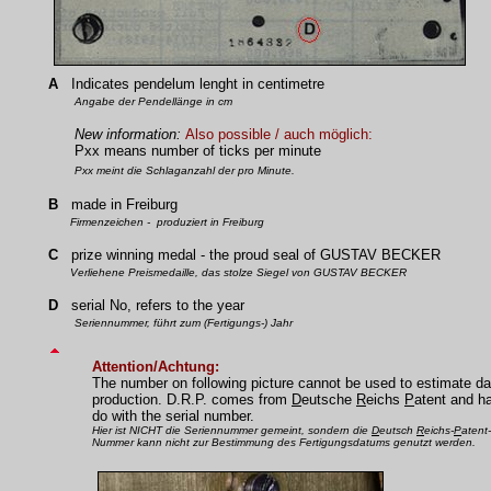
A
Indicates pendelum lenght in centimetre
Angabe der Pendellänge in cm
New information:
Also possible / auch möglich:
Pxx means number of ticks per minute
Pxx meint die Schlaganzahl der pro Minute.
B
made in Freiburg
Firmenzeichen - produziert in Freiburg
C
prize winning medal - the proud seal of GUSTAV BECKER
Verliehene Preismedaille, das stolze Siegel von GUSTAV BECKER
D
serial No, refers to the year
Seriennummer,
führt zum (Fertigungs-) Jahr
Attention/Achtung:
The number on following picture
cannot be used to estimate da
production.
D.R.P. comes from
D
eutsche
R
eichs
P
atent and ha
do with the serial number.
Hier ist NICHT die Seriennummer gemeint, sondern die
D
eutsch
R
eichs-
P
atent
Nummer kann nicht zur Bestimmung des Fertigungsdatums genutzt werden.