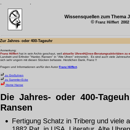
.
.
Wissensquellen zum Thema 
©
Franz Hilffert 2002
Zur Jahres- oder 400-Tageuhr
.
Anmerkung:
Franz Hilffert
hat in sein
Archiv geschaut, weil
aktuelle UhrenH@nse-Beratungsaktivitäten zu 
Landwirt und Erfinder "Harder, Ransen" in "Alte Uhren" erinnerten. Es sind auch viele Jahresu
sich sehr ungern mit diesen Stücken befasste. Herzlichen Dank, Franz !!
Fragen und Informationen an/für den Autor
Franz Hilffert
.
zu Großuhren
zu Sammler-Ecke
Home Hanse
Die Jahres- oder 400-Tageu
Ransen
Fertigung Schatz in Triberg und viele 
1882 Pat. in USA. Literatur. Alte Uhre