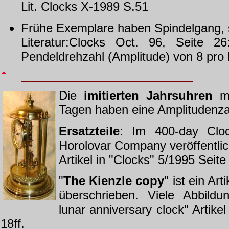
Lit. Clocks X-1989 S.51
Frühe Exemplare haben Spindelgang,
Literatur:Clocks Oct. 96, Seite 2
Pendeldrehzahl (Amplitude) von 8 pro 
Die
imitierten Jahrsuhren
mi
Tagen haben eine Amplituden­za
Ersatzteile
: Im 400-day Clo
Horolovar Company veröffentlic
Artikel in "Clocks" 5/1995 Seite
"
The Kienzle copy
" ist ein Art
überschrieben. Viele Abbild
lunar anniversary clock" Artike
18ff.