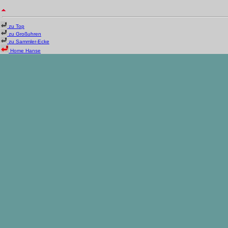
zu Top
zu Großuhren
zu Sammler-Ecke
Home Hanse