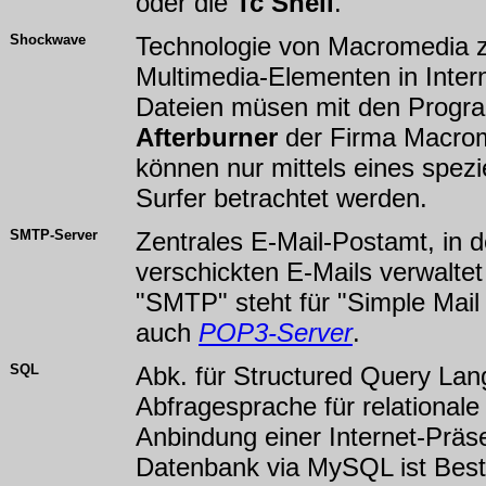
oder die
Tc Shell
.
Shockwave
Technologie von Macromedia zu
Multimedia-Elementen in Inter
Dateien müsen mit den Prog
Afterburner
der Firma Macrom
können nur mittels eines spezi
Surfer betrachtet werden.
SMTP-Server
Zentrales E-Mail-Postamt, in 
verschickten E-Mails verwalte
"SMTP" steht für "Simple Mail 
auch
POP3-Server
.
SQL
Abk. für Structured Query Lan
Abfragesprache für relational
Anbindung einer Internet-Präse
Datenbank via MySQL ist Best