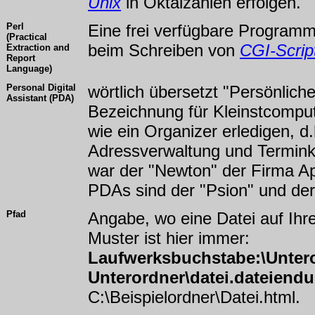
Unix
in Oktalzahlen erfolgen.
Perl
Eine frei verfügbare Programm
(Practical
beim Schreiben von
CGI-Scrip
Extraction and
Report
Language)
Personal Digital
wörtlich übersetzt "Persönlicher
Assistant (PDA)
Bezeichnung für Kleinstcomput
wie ein Organizer erledigen, d
Adressverwaltung und Termink
war der "Newton" der Firma A
PDAs sind der "Psion" und der 
Pfad
Angabe, wo eine Datei auf Ihr
Muster ist hier immer:
Laufwerksbuchstabe:\Unteror
Unterordner\datei.dateiend
C:\Beispielordner\Datei.html.