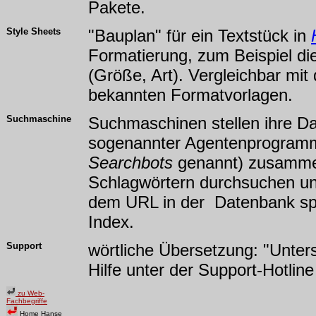
Pakete.
Style Sheets
"Bauplan" für ein Textstück in
Formatierung, zum Beispiel di
(Größe, Art). Vergleichbar mi
bekannten Formatvorlagen.
Suchmaschine
Suchmaschinen stellen ihre Da
sogenannter Agentenprogram
Searchbots
genannt) zusamm
Schlagwörtern durchsuchen u
dem URL in der Datenbank spe
Index.
Support
wörtliche Übersetzung: "Unters
Hilfe unter der Support-Hotline
zu Web-
Fachbegriffe
Home Hanse