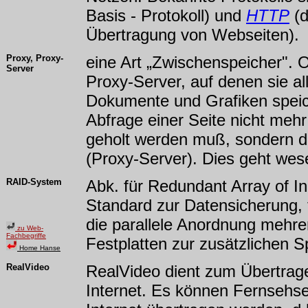
Basis - Protokoll) und
HTTP
(d
Übertragung von Webseiten).
Proxy, Proxy-
eine Art „Zwischenspeicher". 
Server
Proxy-Server, auf denen sie al
Dokumente und Grafiken speic
Abfrage einer Seite nicht meh
geholt werden muß, sondern d
(Proxy-Server). Dies geht wese
RAID-System
Abk. für Redundant Array of I
Standard zur Datensicherung, t
die parallele Anordnung mehre
zu Web-
Fachbegriffe
Festplatten zur zusätzlichen 
Home Hanse
RealVideo
RealVideo dient zum Übertrag
Internet. Es können Fernsehs