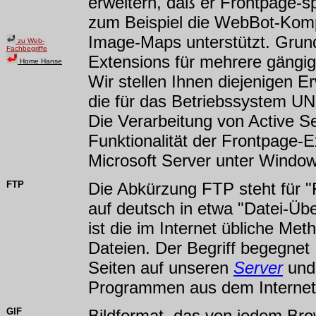
erweitern, daß er Frontpage-s
zum Beispiel die WebBot-Kom
Image-Maps unterstützt. Grund
zu Web-
Fachbegriffe
Extensions für mehrere gängi
Home Hanse
Wir stellen Ihnen diejenigen E
die für das Betriebssystem U
Die Verarbeitung von Active S
Funktionalität der Frontpage-E
Microsoft Server unter Windo
FTP
Die Abkürzung FTP steht für "F
auf deutsch in etwa "Datei-Üb
ist die im Internet übliche M
Dateien. Der Begriff begegnet
Seiten auf unseren
Server
und 
Programmen aus dem Interne
GIF
Bildformat, das von jedem Br