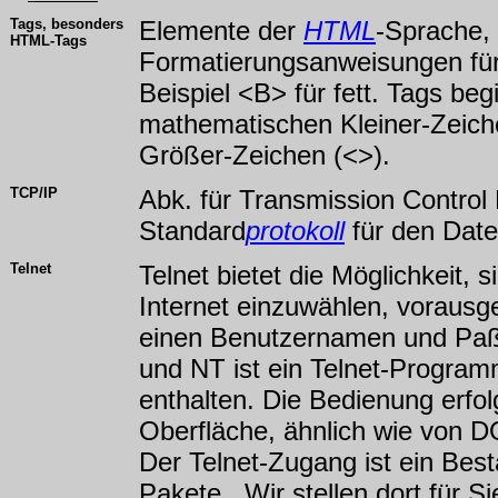
Tags, besonders
Elemente der
HTML
-Sprache, 
HTML-Tags
Formatierungsanweisungen fü
Beispiel <B> für fett. Tags be
mathematischen Kleiner-Zeich
Größer-Zeichen (<>).
TCP/IP
Abk. für Transmission Control 
Standard
protokoll
für den Date
Telnet
Telnet bietet die Möglichkeit, 
Internet einzuwählen, vorausg
einen Benutzernamen und Paß
und NT ist ein Telnet-Progra
enthalten. Die Bedienung erfolg
Oberfläche, ähnlich wie von
Der Telnet-Zugang ist ein Bes
Pakete. Wir stellen dort für Si