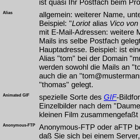
ist quasi Ihr Postfach beim Pr
Alias
allgemein: weiterer Name, unt
Beispiel: "
Loriot
alias
Vico von
mit E-Mail-Adressen: weitere M
Mails ins selbe Postfach geleg
Hauptadresse. Beispiel: ist e
Alias "tom" bei der Domain "m
werden sowohl die Mails an 
auch die an "tom@mustermann.
"thomas" gelegt.
Animated GIF
spezielle Sorte des
GIF
-Bildf
Einzelbilder nach dem "Daume
kleinen Film zusammengefaßt 
Anonymous-FTP
Anonymous-FTP oder aFTP bed
daß Sie sich bei einem Server