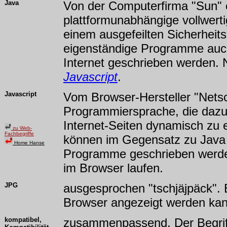
Java
Von der Computerfirma "Sun" 
plattformunabhängige vollwer
einem ausgefeilten Sicherheit
eigenständige Programme auch
Internet geschrieben werden. 
Javascript
.
Javascript
Vom Browser-Hersteller "Netsc
Programmiersprache, die dazu
Internet-Seiten dynamisch zu e
zu Web-
Fachbegriffe
können im Gegensatz zu Java 
Home Hanse
Programme geschrieben werden
im Browser laufen.
JPG
ausgesprochen "tschjäjpäck". 
Browser angezeigt werden kann
kompatibel,
zusammenpassend. Der Begriff