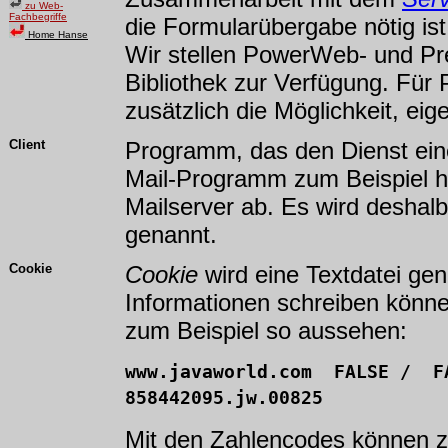
zu Web-
Fachbegriffe
die Formularübergabe nötig is
Home Hanse
Wir stellen PowerWeb- und P
Bibliothek zur Verfügung. Fü
zusätzlich die Möglichkeit, ei
Client
Programm, das den Dienst ei
Mail-Programm zum Beispiel ho
Mailserver ab. Es wird deshal
genannt.
Cookie
Cookie
wird eine Textdatei gen
Informationen schreiben könne
zum Beispiel so aussehen:
www.javaworld.com FALSE / 
858442095.jw.00825
Mit den Zahlencodes können z