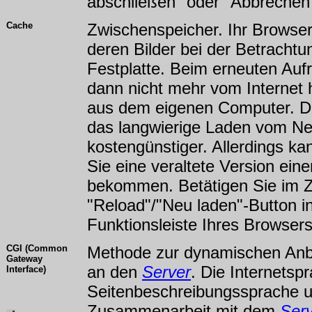
abschließen" oder "Abbrechen"
Cache
Zwischenspeicher. Ihr Browse
deren Bilder bei der Betrachtu
Festplatte. Beim erneuten Auf
dann nicht mehr vom Internet 
aus dem eigenen Computer. Die
das langwierige Laden vom Ne
kostengünstiger. Allerdings ka
Sie eine veraltete Version eine
bekommen. Betätigen Sie im Zw
"Reload"/"Neu laden"-Button in
Funktionsleiste Ihres Browsers
CGI (Common
Methode zur dynamischen Anbi
Gateway
an den
Server
. Die Internetsp
Interface)
Seitenbeschreibungssprache u
Zusammenarbeit mit dem
Ser