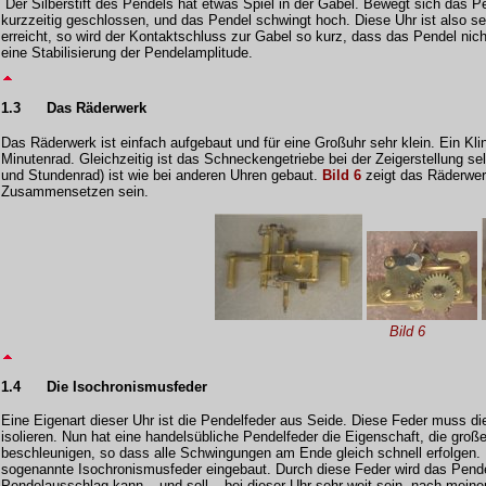
Der Silberstift des Pendels hat etwas Spiel in der Gabel. Bewegt sich das Pe
kurzzeitig geschlossen, und das Pendel schwingt hoch. Diese Uhr ist also se
erreicht, so wird der Kontaktschluss zur Gabel so kurz, dass das Pendel nich
eine Stabilisierung der Pendelamplitude.
1.3
Das Räderwerk
Das Räderwerk ist einfach aufgebaut und für eine Großuhr sehr klein. Ein Klin
Minutenrad. Gleichzeitig ist das Schneckengetriebe bei der Zeigerstellung 
und Stundenrad) ist wie bei anderen Uhren gebaut.
Bild 6
zeigt das Räderwerk
Zusammensetzen sein.
Bild 6
1.4
Die Isochronismusfeder
Eine Eigenart dieser Uhr ist die Pendelfeder aus Seide. Diese Feder muss 
isolieren. Nun hat eine handelsübliche Pendelfeder die Eigenschaft, die gro
beschleunigen, so dass alle Schwingungen am Ende gleich schnell erfolgen. D
sogenannte Isochronismusfeder eingebaut. Durch diese Feder wird das Pendel
Pendelausschlag kann – und soll – bei dieser Uhr sehr weit sein, nach mein