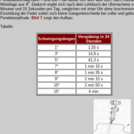
Mittellage aus 9°. Dadurch ergibt sich nach dem Lehrbuch der Uhrmacherei vo
Minuten und 15 Sekunden pro Tag, verglichen mit einer Uhr ohne Isochronismus
Einstellung der Feder sollen sich keine Gangunterschiede bei voller und gebra
Pendelamplitude.
Bild 7
zeigt den Aufbau.
Tabelle:
Verspätung in 24
Schwingungsbogen
Stunden
1°
1,55 s
3°
14,8 s
5°
41,3 s
7°
1 min 15 s
8°
1 min 35 s
9°
2 min 15 s
10°
2 min 50 s
15°
6 min