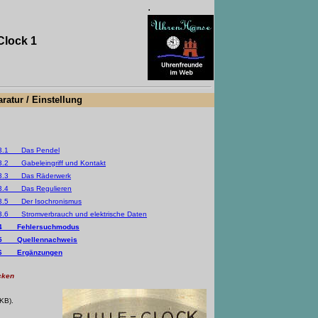
.
-Clock
1
ratur / Einstellung
3.1 Das Pendel
3.2 Gabeleingriff und Kontakt
3.3 Das Räderwerk
3.4 Das Regulieren
3.5 Der Isochronismus
3.6 Stromverbrauch und elektrische Daten
4 Fehlersuchmodus
5 Quellennachweis
6 Ergänzungen
cken
KB).