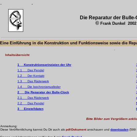
.
.
Die Reparatur der Bulle
©
Frank Dunkel
2002
Eine
Einführung in die Konstruktion und Funktionsweise sowie die Repa
.
Inhaltsübersicht
1
Konstruktionsprinzipien der Uhr
1.1 Das Pendel
1.2 Der Kontakt
1.3 Das Räderwerk
1.4 Die Isochronismusfeder
2 Die Reparatur der Bulle-Clock
2.1 Das Räderwerk
2.2 Das Pendel
3
Einstelldaten
Bitte Bilder zum Vergrößern ankli
Anmerkung:
Diese Veröffentlichung kannst Du Dir auch als
pdf-Dokument
anschauen und
downloaden
(599 