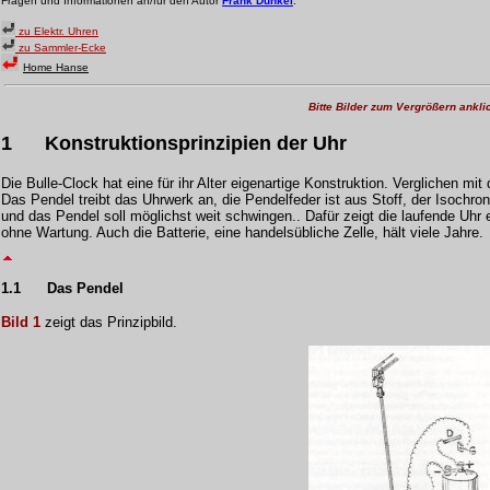
Fragen und Informationen an/für den Autor
Frank Dunkel
.
zu Elektr. Uhren
zu Sammler-Ecke
Home Hanse
Bitte Bilder zum Vergrößern ankli
1
Konstruktionsprinzipien der Uhr
Die Bulle-Clock hat eine für ihr Alter eigenartige Konstruktion. Verglichen mit
Das Pendel treibt das Uhrwerk an, die Pendelfeder ist aus Stoff, der Isochro
und das Pendel soll möglichst weit schwingen.. Dafür zeigt die laufende Uhr 
ohne Wartung. Auch die Batterie, eine handelsübliche Zelle, hält viele Jahre.
1.1
Das Pendel
Bild 1
zeigt das Prinzipbild.