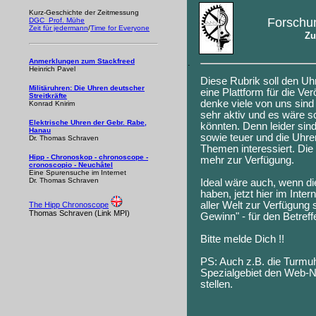
Kurz-Geschichte der Zeitmessung
Forschu
DGC Prof. Mühe
Zeit für jedermann
/
Time for Everyone
Zu
Anmerklungen zum Stackfreed
.
Heinrich Pavel
Diese Rubrik soll den U
Militäruhren: Die Uhren deutscher
eine Plattform für die Ve
Streitkräfte
denke viele von uns sind 
Konrad Knirim
sehr aktiv und es wäre sc
Elektrische Uhren der Gebr. Rabe,
könnten. Denn leider sin
Hanau
sowie teuer und die Uhre
Dr. Thomas Schraven
Themen interessiert. Die 
Hipp - Chronoskop - chronoscope -
mehr zur Verfügung.
cronoscopio - Neuchâtel
Eine Spurensuche im Internet
Dr. Thomas Schraven
Ideal wäre auch, wenn die
haben, jetzt hier im Inte
aller Welt zur Verfügung 
The Hipp Chronoscope
Thomas Schraven (Link MPI)
Gewinn" - für den Betreff
Bitte melde Dich !!
PS: Auch z.B. die Turmuh
Spezialgebiet den Web-N
stellen.