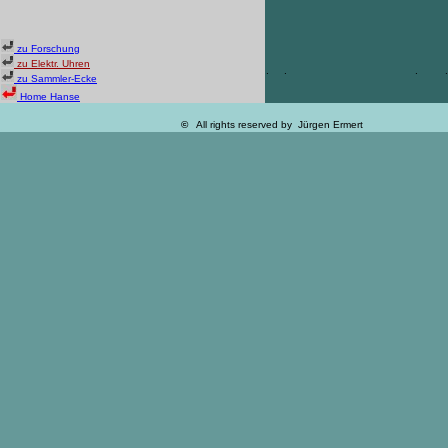
zu Forschung
zu Elektr. Uhren
.
.
.
.
zu Sammler-Ecke
Home Hanse
.
.
.
,
©
All rights reserved by Jürgen Ermert
.